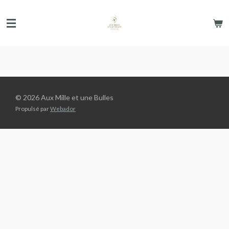
Passer
au
contenu
principal
© 2026 Aux Mille et une Bulles
Propulsé par
Webador