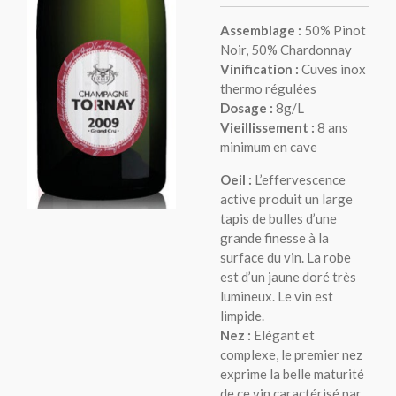
Assemblage :
50% Pinot
Noir, 50% Chardonnay
Vinification :
Cuves inox
thermo régulées
Dosage :
8g/L
Vieillissement :
8 ans
minimum en cave
Oeil :
L’effervescence
active produit un large
tapis de bulles d’une
grande finesse à la
surface du vin. La robe
est d’un jaune doré très
lumineux. Le vin est
limpide.
Nez :
Elégant et
complexe, le premier nez
exprime la belle maturité
de ce vin caractérisé par