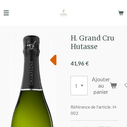
Passer
au
contenu
principal
H. Grand Cru
Hutasse
41,96 €
Ajouter
au
panier
Référence de l'article:
H-
002