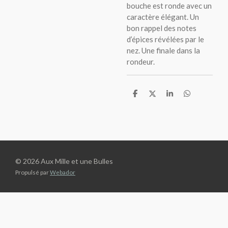
bouche est ronde avec un
caractère élégant. Un
bon rappel des notes
d’épices révélées par le
nez. Une finale dans la
rondeur.
P
P
P
P
a
a
a
a
r
r
r
r
t
t
t
t
a
a
a
a
g
g
g
g
e
e
e
e
r
r
r
r
© 2026 Aux Mille et une Bulles
Propulsé par
Webador