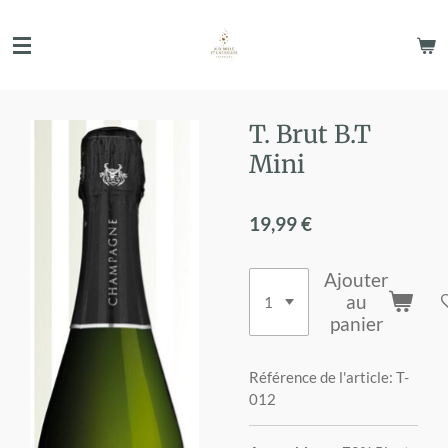
Passer
au
contenu
principal
T. Brut B.T
Mini
19,99 €
Ajouter
au
panier
Référence de l'article:
T-
012