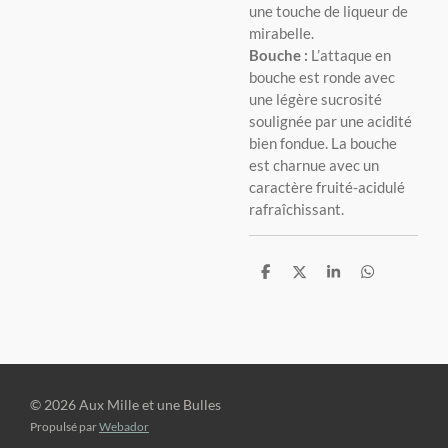
une touche de liqueur de
mirabelle.
Bouche :
L’attaque en
bouche est ronde avec
une légère sucrosité
soulignée par une acidité
bien fondue. La bouche
est charnue avec un
caractère fruité-acidulé
rafraîchissant.
P
P
P
P
a
a
a
a
r
r
r
r
t
t
t
t
a
a
a
a
g
g
g
g
e
e
e
e
r
r
r
r
© 2026 Aux Mille et une Bulles
Propulsé par
Webador