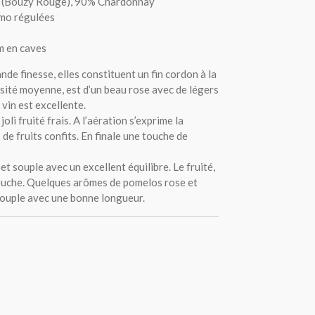
 (Bouzy Rouge), 90% Chardonnay
mo régulées
m en caves
nde finesse, elles constituent un fin cordon à la
ensité moyenne, est d’un beau rose avec de légers
 vin est excellente.
oli fruité frais. A l’aération s’exprime la
de fruits confits. En finale une touche de
t souple avec un excellent équilibre. Le fruité,
ouche. Quelques arômes de pomelos rose et
 souple avec une bonne longueur.