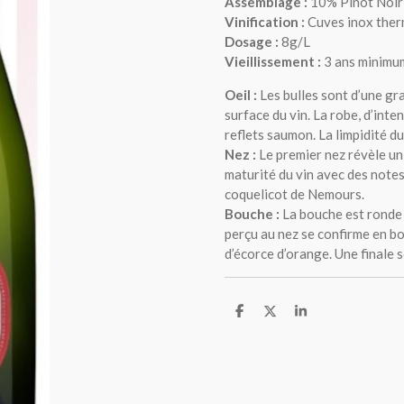
Assemblage :
10% Pinot Noir
Vinification :
Cuves inox ther
Dosage :
8g/L
Vieillissement :
3 ans minimu
Oeil :
Les bulles sont d’une gra
surface du vin. La robe, d’int
reflets saumon. La limpidité du
Nez :
Le premier nez révèle un j
maturité du vin avec des notes 
coquelicot de Nemours.
Bouche :
La bouche est ronde e
perçu au nez se confirme en b
d’écorce d’orange. Une finale
P
P
P
a
a
a
r
r
r
t
t
t
a
a
a
g
g
g
e
e
e