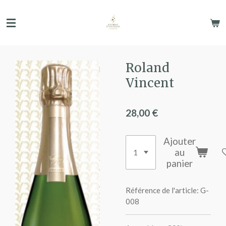
Passer
au
contenu
principal
Roland
Vincent
28,00 €
Ajouter
au
panier
Référence de l'article:
G-
008